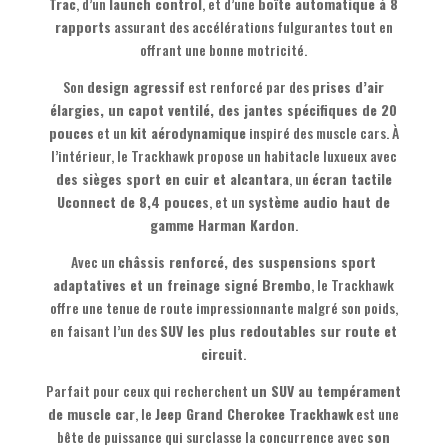
Trac
, d’un
launch control
, et d’une
boîte automatique à 8
rapports
assurant des accélérations fulgurantes tout en
offrant une bonne motricité.
Son
design agressif
est renforcé par des
prises d’air
élargies, un capot ventilé, des jantes spécifiques de 20
pouces
et un
kit aérodynamique
inspiré des muscle cars. À
l’intérieur, le Trackhawk propose un habitacle luxueux avec
des sièges sport en cuir et alcantara
, un
écran tactile
Uconnect de 8,4 pouces
, et un
système audio haut de
gamme Harman Kardon
.
Avec un
châssis renforcé, des suspensions sport
adaptatives et un freinage signé Brembo
, le Trackhawk
offre une tenue de route impressionnante malgré son poids,
en faisant l’un des
SUV les plus redoutables sur route et
circuit
.
Parfait pour ceux qui recherchent
un SUV au tempérament
de muscle car
, le
Jeep Grand Cherokee Trackhawk
est une
bête de puissance qui surclasse la concurrence avec
son