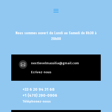
Nous sommes ouvert du Lundi au Samedi de 8h30 à
20h00
nextlevelmassilia@gmail.com

Ecrivez-nous
+33 6 20 94 31 68
+1 (470) 290-0906
Téléphonez-nous