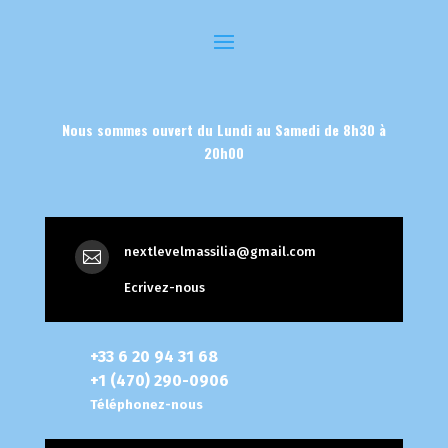
Nous sommes ouvert du Lundi au Samedi de 8h30 à
20h00
nextlevelmassilia@gmail.com

Ecrivez-nous
+33 6 20 94 31 68
+1 (470) 290-0906
Téléphonez-nous